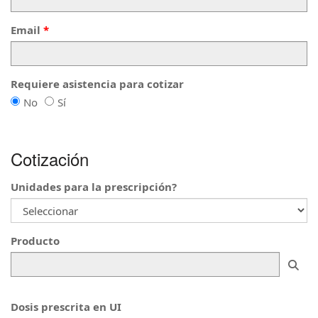
Email
Requiere asistencia para cotizar
Requiere
Requiere
No
Sí
asistencia
asistencia
para
para
cotizar
cotizar
Cotización
Unidades para la prescripción?
Producto
—
Inici
Dosis prescrita en UI